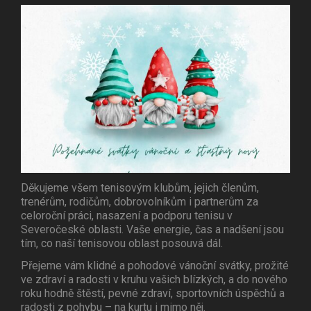
Děkujeme všem tenisovým klubům, jejich členům,
trenérům, rodičům, dobrovolníkům i partnerům za
celoroční práci, nasazení a podporu tenisu v
Severočeské oblasti. Vaše energie, čas a nadšení jsou
tím, co naší tenisovou oblast posouvá dál.
Přejeme vám klidné a pohodové vánoční svátky, prožité
ve zdraví a radosti v kruhu vašich blízkých, a do nového
roku hodně štěstí, pevné zdraví, sportovních úspěchů a
radosti z pohybu – na kurtu i mimo něj.