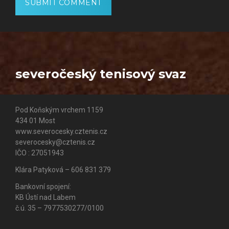
severočeský tenisový svaz
Pod Koňským vrchem 1159
434 01 Most
www.severocesky.cztenis.cz
severocesky@cztenis.cz
IČO : 27051943
Klára Patyková – 606 831 379
Bankovní spojení:
KB Ústí nad Labem
č.ú. 35 – 7977530277/0100