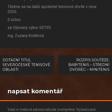
Těšíme se na další společné tenisové chvíle v roce
2026.
S úctou
za Výkonný výbor SETES
Ing. Zuzana Kolářová
Navigace
DOTAČNÍ TITUL
ROZPIS SOUTĚŽE:
SEVEROČESKÉ TENISOVÉ
BABYTENIS – STŘEDNÍ
pro
OBLASTI
DVOREC – MINITENIS
příspěvek
napsat komentář
Vaše e-mailová adresa nebude zveřejněna.
Vyžadované