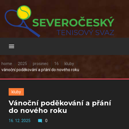
Skip
to
content
home
2025
prosinec
16
kluby
vánoční poděkování a přání do nového roku
kluby
Vánoční poděkování a přání
do nového roku
16. 12. 2025
0
mode_comment