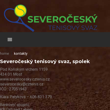
Skip
to
content
home
kontakty
Kontakty
Severočeský tenisový svaz, spolek
Pod Koňským vrchem 1159
434 01 Most
www.severocesky.cztenis.cz
severocesky@cztenis.cz
IČO : 27051943
Klára Patyková – 606 831 379
Bankovní spojení:
KB Ústí nad Labem