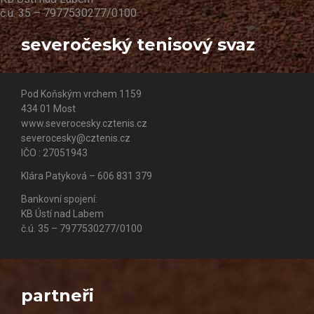
č.ú. 35 – 7977530277/0100
severočeský tenisový svaz
Pod Koňským vrchem 1159
434 01 Most
www.severocesky.cztenis.cz
severocesky@cztenis.cz
IČO : 27051943
Klára Patyková – 606 831 379
Bankovní spojení:
KB Ústí nad Labem
č.ú. 35 – 7977530277/0100
partneři