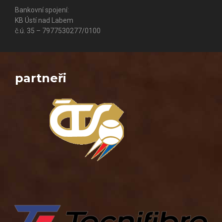
Bankovní spojení:
KB Ústí nad Labem
č.ú. 35 – 7977530277/0100
partneři