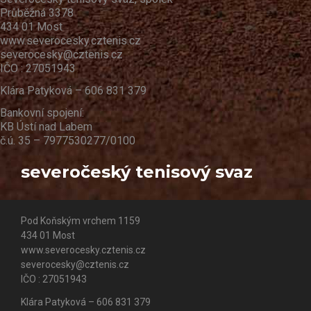
Průběžná 3378
434 01 Most
www.severocesky.cztenis.cz
severocesky@cztenis.cz
IČO : 27051943
Klára Patyková – 606 831 379
Bankovní spojení:
KB Ústí nad Labem
č.ú. 35 – 7977530277/0100
severočeský tenisový svaz
Pod Koňským vrchem 1159
434 01 Most
www.severocesky.cztenis.cz
severocesky@cztenis.cz
IČO : 27051943
Klára Patyková – 606 831 379