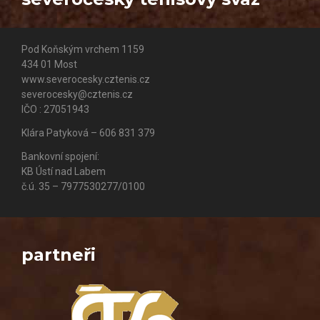
Pod Koňským vrchem 1159
434 01 Most
www.severocesky.cztenis.cz
severocesky@cztenis.cz
IČO : 27051943
Klára Patyková – 606 831 379
Bankovní spojení:
KB Ústí nad Labem
č.ú. 35 – 7977530277/0100
partneři