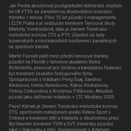
Jan Pecha absolvoval postgraduální doktorské studium
na UK FTVS se zaměření na dlouhodobou koncepci
tréninku v tenise. Přes 15 let působí v managementu
I.ČLTK Praha a je vedoucím trenérem Tenisové školy
Markéty Vondroušové, dále je členem Trenérsko-
metodické komise ČTS a PTS. Účastnil se řady
tuzemských a mezinárodních konferencí zaměřených
na sportovní trénink.
Martin Fassati patří mezi přední tenisové trenéry,
působil na Floridě v tenisové akademii Nicka
Bolletieriho, pracoval pro čínskou a kanadskou federaci,
byl trenérem českého fedcupového týmu.
Spolupracoval s hráčkami Peng Šuaj, Sandrou
Kleinovou, Ivetou Benešovou, Klárou Koukalovou,
Petrou Cetkovskou a Kristýnou Plíškovou. Aktuálně
působí jako šéftrenér mládeže v LTC Modřany 2005.
Pavel Klimek je členem Trenérsko-metodické komise
ČTS, sportovním manažerem areálu Ridera Sport v
Ostravě a trenérem dětí a mládeže s dlouholetou praxí.
Byl hlavním trenérem TSM a SVT, trenérsky působil
také v Rakousku a Itálii. Spolupracoval s Adamem