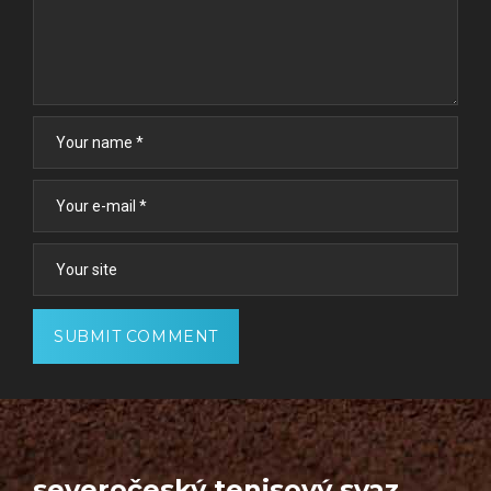
severočeský tenisový svaz