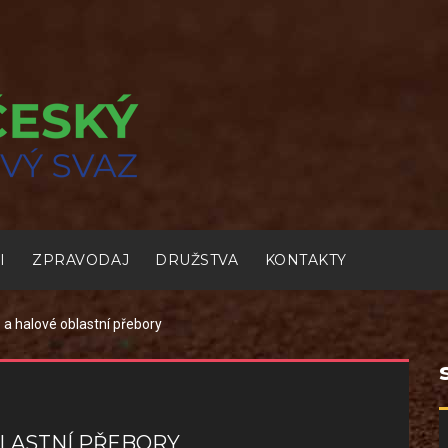
I
ZPRAVODAJ
DRUŽSTVA
KONTAKTY
b a halové oblastní přebory
BLASTNÍ PŘEBORY