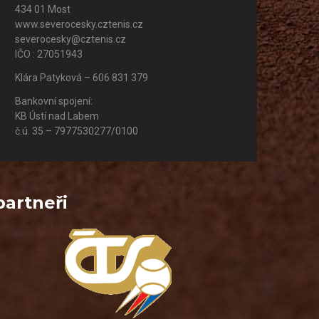
434 01 Most
www.severocesky.cztenis.cz
severocesky@cztenis.cz
IČO : 27051943
Klára Patyková – 606 831 379
Bankovní spojení:
KB Ústí nad Labem
č.ú. 35 – 7977530277/0100
partneři