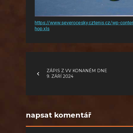
https://www.severocesky.cztenis.cz/wp-conte
hop.xls
Navigace
pro
ZÁPIS Z VV KONANÉM DNE
9. ZÁŘÍ 2024
příspěvek
napsat komentář