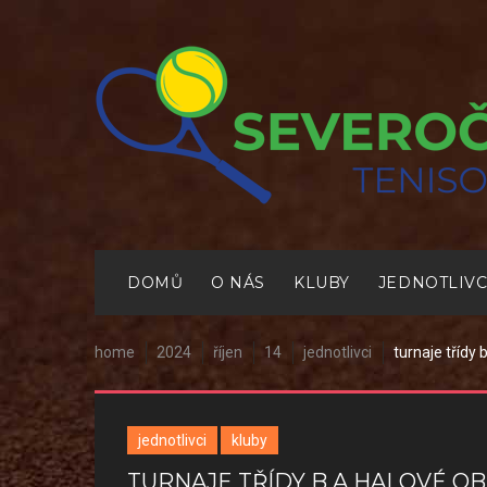
Skip
to
content
DOMŮ
O NÁS
KLUBY
JEDNOTLIVC
home
2024
říjen
14
jednotlivci
turnaje třídy 
jednotlivci
kluby
TURNAJE TŘÍDY B A HALOVÉ O