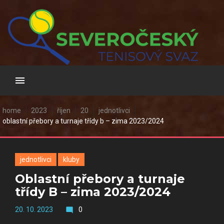
Skip
to
content
home
2023
říjen
20
jednotlivci
oblastní přebory a turnaje třídy b – zima 2023/2024
jednotlivci
kluby
Oblastní přebory a turnaje
třídy B – zima 2023/2024
20. 10. 2023
0
mode_comment