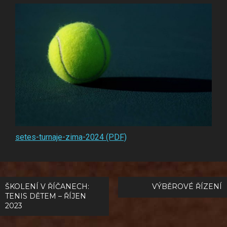
setes-turnaje-zima-2024 (PDF)
Navigace
ŠKOLENÍ V ŘÍČANECH:
VÝBĚROVÉ ŘÍZENÍ
TENIS DĚTEM – ŘÍJEN
pro
2023
příspěvek