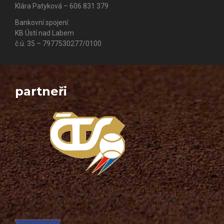
Klára Patyková – 606 831 379
Bankovní spojení:
KB Ústí nad Labem
č.ú. 35 – 7977530277/0100
partneři