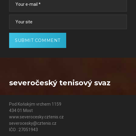
severočeský tenisový svaz
Pod Koňským vrchem 1159
434 01 Most
www.severocesky.cztenis.cz
severocesky@cztenis.cz
IČO : 27051943