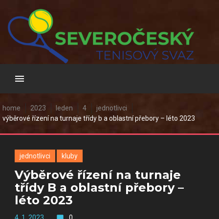
Skip
to
content
home
2023
leden
4
jednotlivci
výběrové řízení na turnaje třídy b a oblastní přebory – léto 2023
jednotlivci
kluby
Výběrové řízení na turnaje
třídy B a oblastní přebory –
léto 2023
4. 1. 2023
0
mode_comment