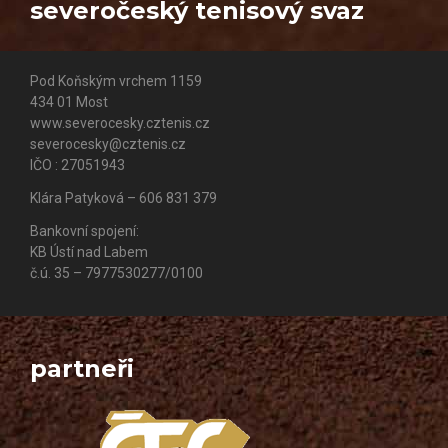
severočeský tenisový svaz
Pod Koňským vrchem 1159
434 01 Most
www.severocesky.cztenis.cz
severocesky@cztenis.cz
IČO : 27051943
Klára Patyková – 606 831 379
Bankovní spojení:
KB Ústí nad Labem
č.ú. 35 – 7977530277/0100
partneři