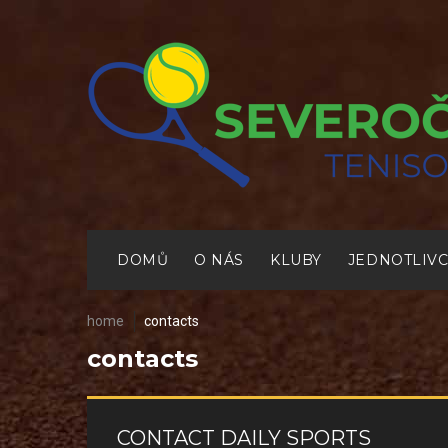
Skip
to
content
DOMŮ
O NÁS
KLUBY
JEDNOTLIVC
home
contacts
contacts
CONTACTS
CONTACT DAILY SPORTS