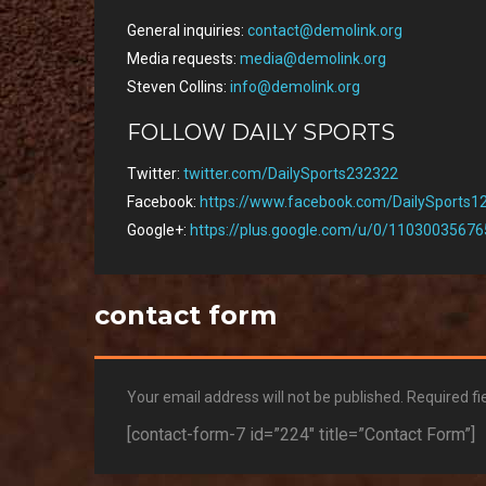
General inquiries:
contact@demolink.org
Media requests:
media@demolink.org
Steven Collins:
info@demolink.org
FOLLOW DAILY SPORTS
Twitter:
twitter.com/DailySports232322
Facebook:
https://www.facebook.com/DailySports1
Google+:
https://plus.google.com/u/0/1103003567
contact form
Your email address will not be published. Required f
[contact-form-7 id=”224″ title=”Contact Form”]