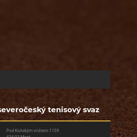
severočeský tenisový svaz
Pod Koňským vrchem 1159