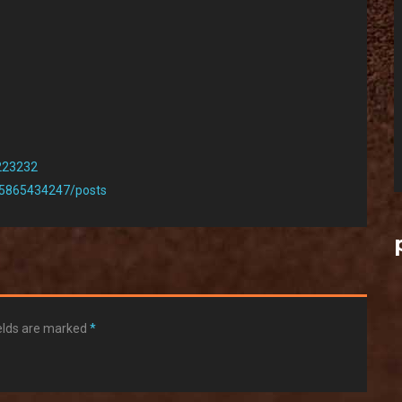
223232
65865434247/posts
ields are marked
*