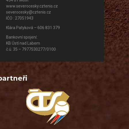
434 01 Most
www.severocesky.cztenis.cz
severocesky@cztenis.cz
IČO : 27051943
Klára Patyková – 606 831 379
Bankovní spojení:
KB Ústí nad Labem
č.ú. 35 – 7977530277/0100
partneři