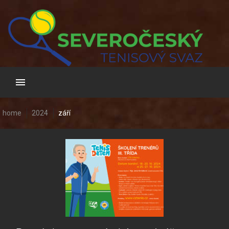
Skip
to
content
home
2024
září
Měsíc:
Září
2024