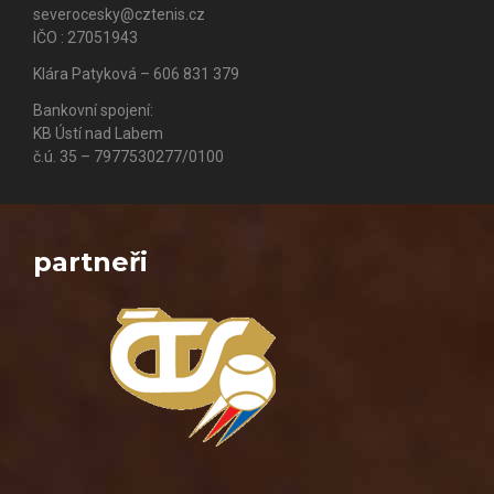
severocesky@cztenis.cz
IČO : 27051943
Klára Patyková – 606 831 379
Bankovní spojení:
KB Ústí nad Labem
č.ú. 35 – 7977530277/0100
partneři