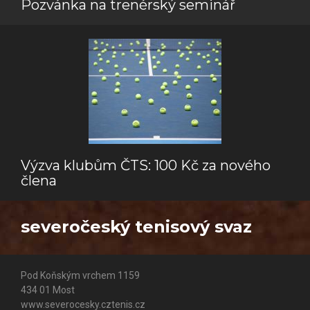
Pozvánka na trenérský seminář
Výzva klubům ČTS: 100 Kč za nového
člena
severočeský tenisový svaz
Pod Koňským vrchem 1159
434 01 Most
www.severocesky.cztenis.cz